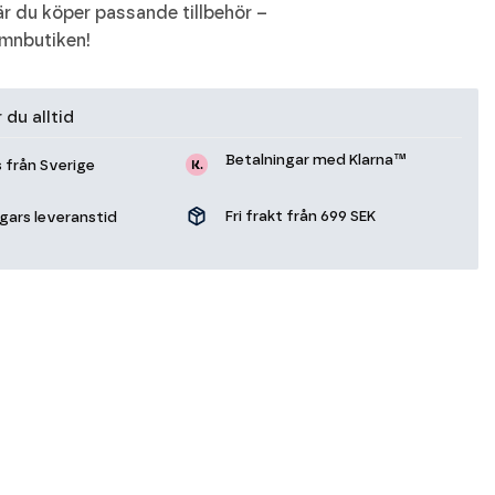
r du köper passande tillbehör –
ömnbutiken!
 du alltid
Betalningar med Klarna™
s från Sverige
Fri frakt från 699 SEK
agars leveranstid