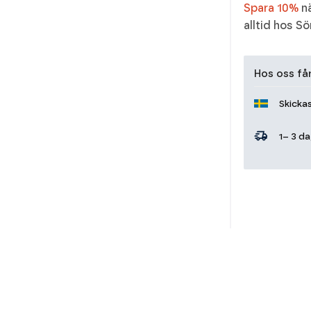
Spara 10%
nä
alltid hos S
Hos oss får
Skicka
1– 3 d