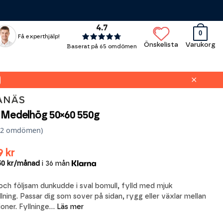
4.7
0
Få experthjälp!
Önskelista
Varukorg
Betygsatt
Baserat på
65 omdömen
4.7383076923077
av 5
close
Medelhög 50×60 550g
2
omdömen)
9
kr
50 kr/månad
i 36 mån
ioner
ch följsam dunkudde i sval bomull, fylld med mjuk
lning. Passar dig som sover på sidan, rygg eller växlar mellan
oner. Fyllninge...
Läs mer