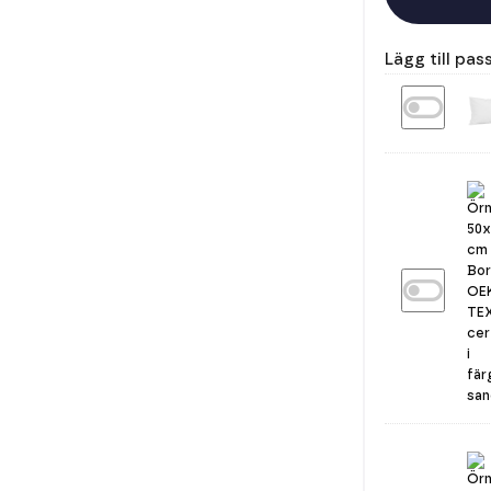
Lägg till pa
Örngott
50x60
Borganäs
OEKO-
TEX
Vit
Örngott
50x60
Borganäs
OEKO-
TEX
Sand