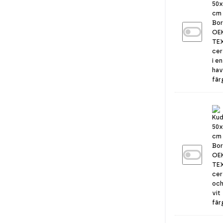
Örngott
50x60
Borganäs
OEKO-
TEX
Havsblå
Kuddskydd
50x60
Borganäs
OEKO-
TEX
Vit