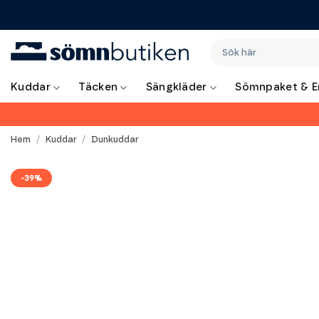
Skip
to
content
Sök
efter:
Kuddar
Täcken
Sängkläder
Sömnpaket & E
Hem
/
Kuddar
/
Dunkuddar
-39%