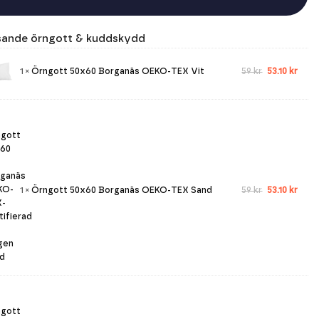
ssande örngott & kuddskydd
Det
Det
1
×
Örngott 50x60 Borganäs OEKO-TEX Vit
59
kr
53.10
kr
ursprunglig
nuva
priset
prise
var:
är:
59 kr.
53.10 
Det
Det
1
×
Örngott 50x60 Borganäs OEKO-TEX Sand
59
kr
53.10
kr
ursprunglig
nuva
priset
prise
var:
är:
59 kr.
53.10 